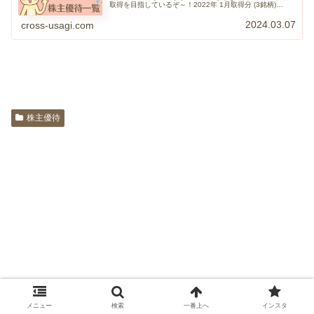
取得を目指しているぞ～！2022年 1月取得分 (3銘柄)
【1433】ベステラ【1928】積水ハウス【3458】シーアー
ルイー20…
2024.03.07
cross-usagi.com
株主優待
メニュー
検索
一番上へ
インスタ