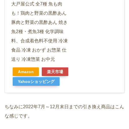
大戸屋公式 全7種 魚も肉
も！鶏肉と野菜の黒酢あん
豚肉と野菜の黒酢あん 焼き
魚2種・煮魚3種 化学調味
料、合成着色料不使用 冷凍
食品 冷凍 おかず お惣菜 仕
送り 冷凍惣菜 お中元
Amazon
楽天市場
Yahooショッピング
ちなみに2022年7月～12月末日までの引き換え商品はこん
な感じです。