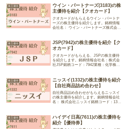
ウイン・パートナーズ(3183)の株
株主優待
主優待を紹介【クオカード】
クオカードがもらえるウイン・パートナ
ーズの株主優待を紹介します。銘柄情報
会社名： ウイン・パートナーズ株式会社
銘柄コード：3183業種：卸売業株価：
1,200円 (2024年7月2日現在)優待情報権利
確定月：3月末日優待内容：クオカード
JSP(7942)の株主優待を紹介【ク
株主優待
10...
オカード】
クオカードがもらえる、JSPの株主優待
を紹介します。銘柄情報会社名：株式会
社JSP銘柄コード：7942業種：化学株
価：2,238円 (2024年6月19日現在)優待情
報権利確定月：3月末日優待内容：クオカ
ード2026年3月末から継続保有が条...
ニッスイ(1332)の株主優待を紹介
株主優待
【自社商品詰め合わせ】
自社商品詰め合わせがもらえるニッスイ
の株主優待を紹介します。銘柄情報会社
名： 株式会社ニッスイ銘柄コード：1332
業種：水産・農林業株価：961.8円 (2024
年3月18日現在)優待情報権利確定月：3月
末日優待内容：自社商品詰め合わせ10...
ハイデイ日高(7611)の株主優待を
株主優待
紹介【優待券】