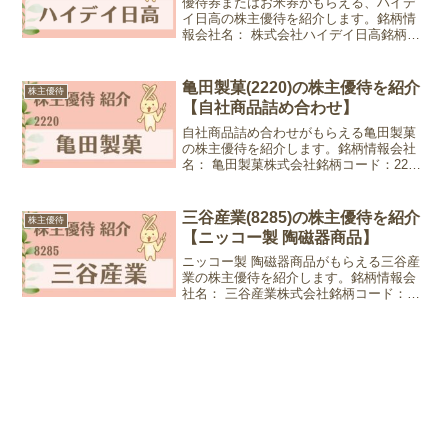
優待券またはお米券がもらえる、ハイデ
イ日高の株主優待を紹介します。銘柄情
報会社名： 株式会社ハイデイ日高銘柄コ
ード：7611業種：小売業株価：3,450円
(2025年12月5日現在)優待情報権利確定
月：2月末日、8月末日優待内容：優待券
亀田製菓(2220)の株主優待を紹介
株主優待
(...
【自社商品詰め合わせ】
自社商品詰め合わせがもらえる亀田製菓
の株主優待を紹介します。銘柄情報会社
名： 亀田製菓株式会社銘柄コード：2220
業種：食料品株価：4,325円 (2024年3月
22日現在)優待情報権利確定月：9月末日
優待内容：自社商品詰め合わせ100株以...
三谷産業(8285)の株主優待を紹介
株主優待
【ニッコー製 陶磁器商品】
ニッコー製 陶磁器商品がもらえる三谷産
業の株主優待を紹介します。銘柄情報会
社名： 三谷産業株式会社銘柄コード：
8285業種：卸売業株価：359円 (2024年6
月21日現在)優待情報権利確定月：3月末
日優待内容：ニッコー製 陶磁器商品
300...