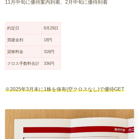
11月中旬に優待案内到着、2月中旬に優待到着
約定日
8月29日
買建金利
18円
貸株料金
318円
クロス手数料合計
336円
※2025年3月末に1株を保有(空クロスなし)で優待GET