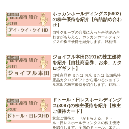
ホッカンホールディングス(5902)
株主優待
の株主優待を紹介【缶詰詰め合わ
せ】
自社グループの容器に入った缶詰詰め合
わせがもらえる、ホッカンホールディン
グスの株主優待を紹介します。銘柄情報
会社名：ホッカンホールディングス株式
会社銘柄コード：5902業種：金属製品株
価：1,323円 (2022年9月9日現在)優待情報
ジョイフル本田(3191)の株主優待
株主優待
権利...
を紹介【自社商品券、お米、カタ
ログギフト】
自社商品券 または お米 または 茨城県特
産品カタログギフトから選べるジョイフ
ル本田の株主優待を紹介します。銘柄情
報会社名：株式会社ジョイフル本田銘柄
コード：3191業種：小売業株価：2,083円
(2024年９月30日現在)優待情報権利確...
ドトール・日レスホールディング
株主優待
ス(3087)の株主優待を紹介【株主
ご優待カード】
株主ご優待カードがもらえる、ドトー
ル・日レスホールディンクスの株主優待
を紹介します。全国のドトール、エクセ