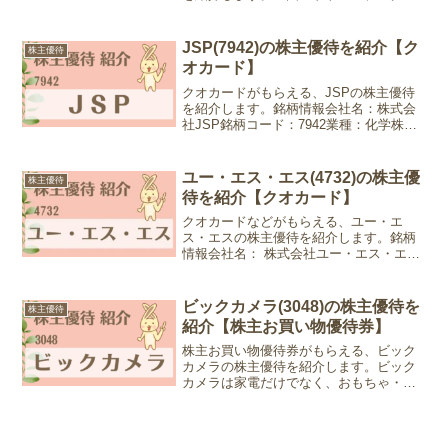
ルシオールカフェで対象商品の購入に使
用できます。銘柄情報会社名：株式会社
ドトール・日レスホールディングス銘柄
JSP(7942)の株主優待を紹介【ク
株主優待
コード：3087業種：小売...
オカード】
クオカードがもらえる、JSPの株主優待
を紹介します。銘柄情報会社名：株式会
社JSP銘柄コード：7942業種：化学株
価：2,238円 (2024年6月19日現在)優待情
報権利確定月：3月末日優待内容：クオカ
ード2026年3月末から継続保有が条...
ユー・エス・エス(4732)の株主優
株主優待
待を紹介【クオカード】
クオカードなどがもらえる、ユー・エ
ス・エスの株主優待を紹介します。銘柄
情報会社名： 株式会社ユー・エス・エス
銘柄コード：4732業種：サービス業株
価：1,363円 (2025年1月24日現在)優待情
報権利確定月：3月末日、9月末日優待内
ビックカメラ(3048)の株主優待を
株主優待
容：...
紹介【株主お買い物優待券】
株主お買い物優待券がもらえる、ビック
カメラの株主優待を紹介します。ビック
カメラは家電だけでなく、おもちゃ・化
粧品・食料品なども取り扱っているので
使い道は多いです。(取扱い商品は店舗に
よって、異なります)銘柄情報会社名：株
式会社ビックカメラ銘...