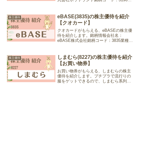
種：小売業株価：2,260円 (2025年3月21
日現在)優待情報権利確定月：6月末日、
12月末日優待内容：全国のホットラン
eBASE(3835)の株主優待を紹介
株主優待
ド...
【クオカード】
クオカードがもらえる、eBASEの株主優
待を紹介します。銘柄情報会社名：
eBASE株式会社銘柄コード：3835業種：
情報・通信株価：706円 (2024年6月18日
現在)優待情報権利確定月：3月末日優待
内容：クオカード100株以上3年未満：...
しまむら(8227)の株主優待を紹介
株主優待
【お買い物券】
お買い物券がもらえる、しまむらの株主
優待を紹介します。プチプラで流行りの
服をゲットできるので、しまむら系列の
店舗は老若男女に人気です。銘柄情報会
社名：株式会社しまむら銘柄コード：
8227業種：小売業株価：9,326円 (2025年
5月2日現...