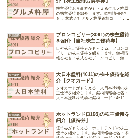
介【株主優待お食事券】
株主優待お食事券がもらえるグルメ杵屋
の株主優待を紹介します。銘柄情報会社
名： 株式会社グルメ杵屋銘柄コード：
9850業種：小売業株価：1,102円 (2024年
6月21日現在)優待情報権利確定月：3月末
日、9月末日優待内容：株主優待お食事
ブロンコビリー(3091)の株主優待
株主優待
券...
を紹介【自社株主ご優待券】
自社株主ご優待券がもらえる、ブロンコ
ビリーの株主優待を紹介します。銘柄情
報会社名：株式会社ブロンコビリー銘柄
コード：3091業種：小売業株価：3,675円
(2024年9月10日現在)優待情報権利確定
月：6月末日、12月末日優待内容：自社
大日本塗料(4611)の株主優待を紹
株主優待
株...
介【クオカード】
クオカードがもらえる、大日本塗料の株
主優待を紹介します。銘柄情報会社名：
大日本塗料株式会社銘柄コード：4611業
種：化学株価：712円 (2022年10月17日現
在)優待情報権利確定月：3月末日優待内
容：クオカード100株以上1,000円分...
ホットランド(3196)の株主優待を
株主優待
紹介【優待券】
優待券がもらえる、ホットランドの株主
優待を紹介します。銘柄情報会社名： 株
式会社ホットランド銘柄コード：3196業