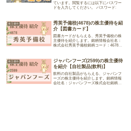
ています。閲覧するには以下にパスワー
ドを入力してください。 パスワード:
秀英予備校(4678)の株主優待を紹
株主優待
介【図書カード】
図書カードがもらえる、秀英予備校の株
主優待を紹介します。銘柄情報会社名：
株式会社秀英予備校銘柄コード：4678業
種：サービス業株価：438円 (2022年8月
17日現在)優待情報権利確定月：3月末
日、9月末日優待内容：図書カード100株
ジャパンフーズ(2599)の株主優待
株主優待
以上...
を紹介【自社製品(飲料)】
飲料の自社製品がもらえる、ジャパンフ
ーズの株主優待を紹介します。銘柄情報
会社名：ジャパンフーズ株式会社銘柄コ
ード：2599業種：食料品株価：1,123円
(2022年8月20日現在)優待情報権利確定
月：3月末日優待内容：自社製品(飲
料)10...