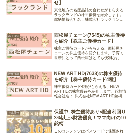
せ】
東北地方の名産品詰め合わせがもらえる
ラックランドの株主優待を紹介します。
銘柄情報会社名：株式会社ラックランド
銘柄コード：9612業種：サービス業株
価：2,064円 (2024年4月10日現在)優待情
報権利確定月：2月末日、8月末日優待内
西松屋チェーン(7545)の株主優待
株主優待
容：...
を紹介【株主ご優待カード】
株主ご優待カードがもらえる、西松屋チ
ェーンの株主優待を紹介します。子育て
世帯にとって西松屋はとても便利なお店
ですよね。子ども服はプチプラで1シーズ
ン処分派なので、よくお買い物をしてい
ます。銘柄情報会社名：株式会社西松屋
NEW ART HD(7638)の株主優待
株主優待
チェーン銘柄コード：7...
を紹介【株主優待カード4種】
株主優待カード4種がもらえる、NEW
ART HDの株主優待を紹介します。銘柄情
報会社名： 株式会社NEW ART HD銘柄コ
ード：7638業種：小売業株価：1,549円
(2025年9月5日現在)優待情報権利確定
日：3月末日、9月末日優待...
保護中: 株主優待あり×配当利回り
株主優待
3%以上×財務優良！ママ向けの10
銘柄
このコンテンツはパスワードで保護され