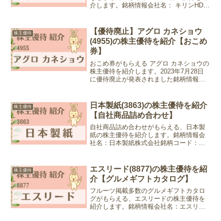
介します。銘柄情報会社名： キリンHD株
式会社銘柄コード：2503業種：食料品株
価：2,050.5円 (2024年3月13日現在)優待
情報権利確定月：12月末日優待内...
【優待廃止】アグロ カネショウ
株主優待
(4955)の株主優待を紹介【おこめ
券】
おこめ券がもらえる アグロ カネショウの
株主優待を紹介します。2023年7月28日
に優待廃止が発表されました銘柄情報会
社名： アグロ カネショウ株式会社銘柄コ
ード：4955業種：化学株価：1,406円
(2024年1月29日現在)優待情報権...
日本製紙(3863)の株主優待を紹介
株主優待
【自社商品詰め合わせ】
自社商品詰め合わせがもらえる、日本製
紙の株主優待を紹介します。銘柄情報会
社名：日本製紙株式会社銘柄コード：
3863業種：パルプ・紙株価：922円 (2024
年7月8日現在)優待情報権利確定月：3月
末日優待内容：自社製品詰め合わせ(ティ
エスリード(8877)の株主優待を紹
株主優待
ッシュ...
介【グルメギフトカタログ】
フルーツ掲載多数のグルメギフトカタロ
グがもらえる、エスリードの株主優待を
紹介します。銘柄情報会社名：エスリー
ド株式会社銘柄コード：8877業種：不動