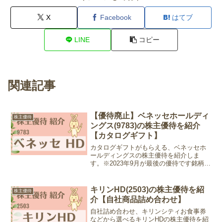
X
Facebook
はてブ
LINE
コピー
関連記事
【優待廃止】ベネッセホールディ
株主優待
ングス(9783)の株主優待を紹介
【カタログギフト】
カタログギフトがもらえる、ベネッセホ
ールディングスの株主優待を紹介しま
す。※2023年9月が最後の優待です銘柄情
報会社名：株式会社ベネッセ ホールディ
ングス銘柄コード：9783業種：サービス
業株価：2,635円 (2023年12月13日現在...
キリンHD(2503)の株主優待を紹
株主優待
介【自社商品詰め合わせ】
自社詰め合わせ、キリンシティお食事券
などから選べるキリンHDの株主優待を紹