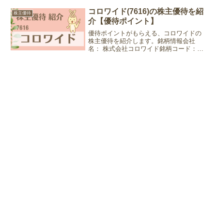
産業株価：4,705円 (2024年7月5日現在)優
待情報権利確定月：3月末日優待内容：グ
コロワイド(7616)の株主優待を紹
株主優待
ル...
介【優待ポイント】
優待ポイントがもらえる、コロワイドの
株主優待を紹介します。銘柄情報会社
名： 株式会社コロワイド銘柄コード：
7616業種：小売業株価：2,041円 (2024年
6月26日現在)優待情報権利確定月：3月末
日、9月末日優待内容：優待ポイント
20,...