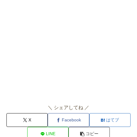
＼ シェアしてね ／
X
Facebook
はてブ
LINE
コピー