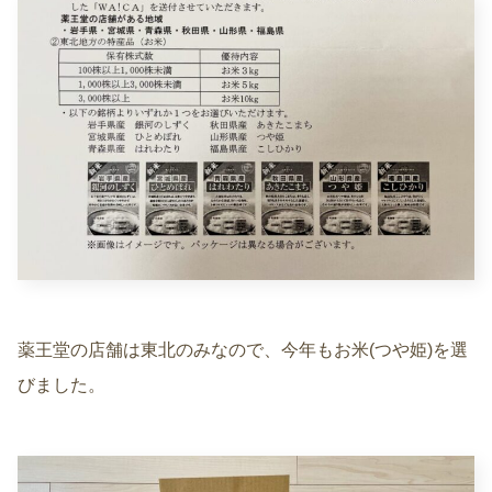
薬王堂の店舗は東北のみなので、今年もお米(つや姫)を選
びました。