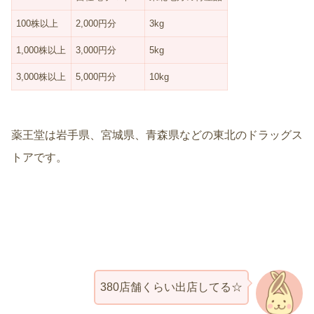
100株以上
2,000円分
3kg
1,000株以上
3,000円分
5kg
3,000株以上
5,000円分
10kg
薬王堂は岩手県、宮城県、青森県などの東北のドラッグス
トアです。
380店舗くらい出店してる☆