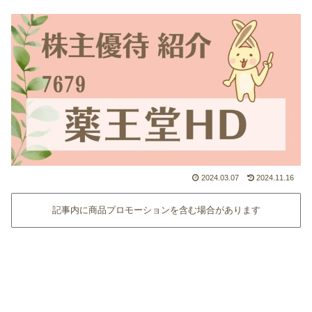
2024.03.07
2024.11.16
記事内に商品プロモーションを含む場合があります