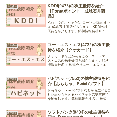
WAONポイントを選び、毎月20日のウエ
ルシアデー使用すると1.5倍の価値になる
KDDI(9433)の株主優待を紹介
株主優待
のでオススメです。銘柄...
【Pontaポイント、成城石井商
品】
Pontaポイント または ローソン商品 また
は 成城石井商品がもらえる、KDDIの株主
優待を紹介します。銘柄情報会社名：
KDDI株式会社銘柄コード：9433業種：情
報・通信株価：4,171円 (2024年6月21日
現在)優待情報権利確定月...
ユー・エス・エス(4732)の株主優
株主優待
待を紹介【クオカード】
クオカードなどがもらえる、ユー・エ
ス・エスの株主優待を紹介します。銘柄
情報会社名： 株式会社ユー・エス・エス
銘柄コード：4732業種：サービス業株
価：1,363円 (2025年1月24日現在)優待情
報権利確定月：3月末日、9月末日優待内
ハピネット(7552)の株主優待を紹
株主優待
容：...
介【おもちゃ、Swichソフト】
おもちゃ、Swichソフトなどから選べる自
社商品がもらえるハピネットの株主優待
を紹介します。銘柄情報会社名： 株式会
社ハピネット銘柄コード：7552業種：卸
売業株価：3,760円 (2024年6月14日現在)
優待情報権利確定月：3月末日優待...
ソフトバンク(9434)の株主優待を
株主優待