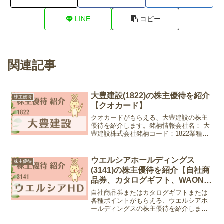
LINE
コピー
関連記事
大豊建設(1822)の株主優待を紹介
株主優待
【クオカード】
クオカードがもらえる、大豊建設の株主
優待を紹介します。銘柄情報会社名： 大
豊建設株式会社銘柄コード：1822業種：
建設業株価：762円 (2025年12月19日現
在)優待情報権利確定月：3月末日、9月末
日優待内容：クオカード1年未満1年以
ウエルシアホールディングス
株主優待
上...
(3141)の株主優待を紹介【自社商
品券、カタログギフト、WAONポ
イント、Vポイント】
自社商品券またはカタログギフトまたは
各種ポイントがもらえる、ウエルシアホ
ールディングスの株主優待を紹介しま
す。引き換え品の種類が豊富です。