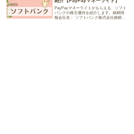
紹介【PayPayマネーライト】
PayPayマネーライトがもらえる、ソフト
バンクの株主優待を紹介します。銘柄情
報会社名： ソフトバンク株式会社銘柄コ
ード：9434業種：情報・通信株価：236.7
円 (2025年8月25日現在)優待情報権利確定
月：3月末日、9月末日 (※も...