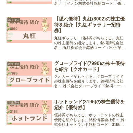
名： ライオン株式会社銘柄コード：4912
業種：化学株価：1,343.5円 (2024年3月19
日現在)優待情報権利確定月：12月末日優
待内容：自社製品詰め合わせ1年以...
【隠れ優待】丸紅(8002)の株主優
株主優待
待を紹介【丸紅ギャラリー招待
券】
丸紅ギャラリー招待券がもらえる、丸紅
の株主優待を紹介します。銘柄情報会社
名： 丸紅株式会社銘柄コード：8002業
種：卸売業株価：4,331円 (2025年12月26
日現在)隠れ優待情報権利確定月：3月末
日、9月末日優待内容：丸紅ギャラリー
グローブライド(7990)の株主優待
株主優待
招...
を紹介【クオカード】
クオカードがもらえる、グローブライド
の株主優待を紹介します。銘柄情報会社
名： 株式会社グローブライド銘柄コー
ド：7990業種：その他製品株価：2,098円
(2024年7月18日現在)優待情報権利確定
月：3月末日優待内容：オリジナルクオカ
ホットランド(3196)の株主優待を
株主優待
ー...
紹介【優待券】
優待券がもらえる、ホットランドの株主
優待を紹介します。銘柄情報会社名： 株
式会社ホットランド銘柄コード：3196業
種：小売業株価：2,260円 (2025年3月21