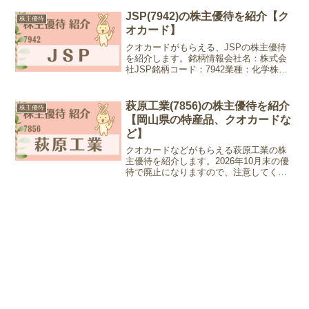
日現在)優待情報権利確定月：6月末日、
12月末日優待内容：全国のホットラン
JSP(7942)の株主優待を紹介【ク
株主優待
ド...
オカード】
クオカードがもらえる、JSPの株主優待
を紹介します。銘柄情報会社名：株式会
社JSP銘柄コード：7942業種：化学株
価：2,238円 (2024年6月19日現在)優待情
報権利確定月：3月末日優待内容：クオカ
ード2026年3月末から継続保有が条...
萩原工業(7856)の株主優待を紹介
株主優待
【岡山県の特産品、クオカードな
ど】
クオカードなどがもらえる萩原工業の株
主優待を紹介します。2026年10月末の優
待で廃止になりますので、注意してくだ
さい銘柄情報会社名： 萩原工業株式会社
銘柄コード：7856業種：その他製品株
価：1,508円 (2024年1月12日現在)優待...