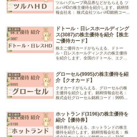
ツルハグループ商品券などがもらえる ツ
ルハHDの株主優待を紹介します。銘柄情
報会社名： 株式会社ツルハHD銘柄コー
ド：3391業種：小売業株価：2,308円
(2026年7月8日現在)優待情報2026年から
の優待情報権利確定月：2月末日優待...
ドトール・日レスホールディング
株主優待
ス(3087)の株主優待を紹介【株主
ご優待カード】
株主ご優待カードがもらえる、ドトー
ル・日レスホールディンクスの株主優待
を紹介します。全国のドトール、エクセ
ルシオールカフェで対象商品の購入に使
用できます。銘柄情報会社名：株式会社
ドトール・日レスホールディングス銘柄
グローセル(9995)の株主優待を紹
株主優待
コード：3087業種：小売...
介【クオカード】
クオカードがもらえる、グローセルの株
主優待を紹介します。銘柄情報会社名：
株式会社グローセル銘柄コード：9995業
種：卸売業株価：415円 (2022年8月30日
現在)優待情報権利確定月：3月末日優待
内容：クオカード100株以上1,000円分...
ホットランド(3196)の株主優待を
株主優待
紹介【優待券】
優待券がもらえる、ホットランドの株主
優待を紹介します。銘柄情報会社名： 株