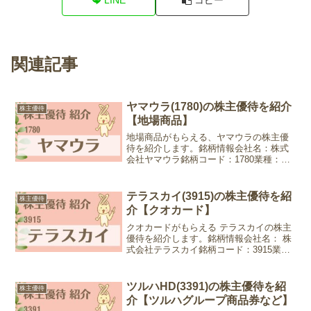
関連記事
ヤマウラ(1780)の株主優待を紹介
株主優待
【地場商品】
地場商品がもらえる、ヤマウラの株主優
待を紹介します。銘柄情報会社名：株式
会社ヤマウラ銘柄コード：1780業種：建
設業株価：1,322円 (2024年7月3日現在)優
待情報権利確定月：3月末日優待内容：地
場商品 3,000円相当100株以上1...
テラスカイ(3915)の株主優待を紹
株主優待
介【クオカード】
クオカードがもらえる テラスカイの株主
優待を紹介します。銘柄情報会社名： 株
式会社テラスカイ銘柄コード：3915業
種：情報・通信株価：1,525円 (2024年2
月22日現在)優待情報権利確定月：2月末
日優待内容：クオカード100株以上1,...
ツルハHD(3391)の株主優待を紹
株主優待
介【ツルハグループ商品券など】