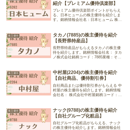
紹介【プレミアム優待倶楽部】
プレミアム優待倶楽部ポイントがもらえ
る、日本ヒュームの株主優待を紹介しま
す。銘柄情報会社名：日本ヒューム 株式
会社銘柄コード：5262業種：ガラス・土
石製品株価：1,303円 (2025年1月17日現
在)優待情報権利確定月：3月末日、9月
タカノ(7885)の株主優待を紹介
株主優待
末...
【長野県特産品】
長野県特産品がもらえるタカノの株主優
待を紹介します。銘柄情報会社名： タカ
ノ株式会社銘柄コード：7885業種：その
他製品株価：710円 (2023年3月31日現在)
優待情報権利確定月：9月末日優待内容：
長野県特産品100株以上1,000円相...
中村屋(2204)の株主優待を紹介
株主優待
【自社商品、優待割引券】
自社商品または優待割引券がもらえる 中
村屋の株主優待を紹介します。銘柄情報
会社名： 株式会社中村屋銘柄コード：
2204業種：食料品株価：3,275円 (2024年
5月7日現在)優待情報権利確定月：3月末
日優待内容：①自社商品、②優待券1冊
ナック(9788)の株主優待を紹介
株主優待
+...
【自社グループ化粧品】
自社グループ化粧品がもらえる、ナック
の株主優待を紹介します。銘柄情報会社