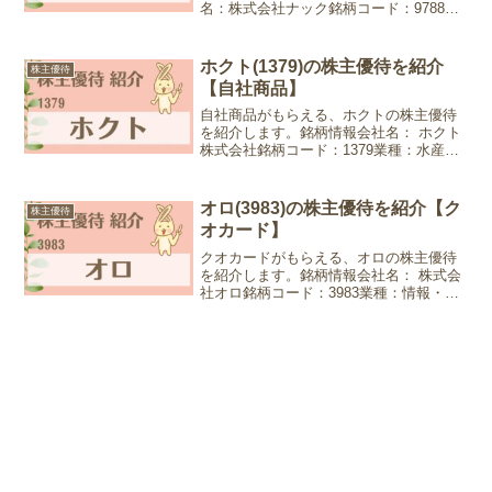
名：株式会社ナック銘柄コード：9788業
種：サービス業株価：584円 (2024年7月8
日現在)優待情報権利確定月：3月末日優
待内容：自社グループ化粧品【2025年3
ホクト(1379)の株主優待を紹介
株主優待
月...
【自社商品】
自社商品がもらえる、ホクトの株主優待
を紹介します。銘柄情報会社名： ホクト
株式会社銘柄コード：1379業種：水産・
農林業株価：1,933円 (2025年9月13日現
在)優待情報権利確定月：3月末日優待内
容：自社商品セット100株以上1点選択...
オロ(3983)の株主優待を紹介【ク
株主優待
オカード】
クオカードがもらえる、オロの株主優待
を紹介します。銘柄情報会社名： 株式会
社オロ銘柄コード：3983業種：情報・通
信株価：2,529円 (2025年3月12日現在)優
待情報権利確定月：12月末日優待内容：
クオカード1年以上100株以上3,0...