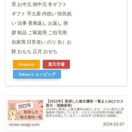
苔 お中元 御中元 冬ギフト
ギフト 手土産 内祝い 快気祝
い 法事 香典返し お返し 挨
拶 粗品 ご家庭用 ご自宅用
自家用 日常使い のり 缶）お
餅 おもち 正月 おせち
Amazon
楽天市場
Yahooショッピング
【2022年】取得した株主優待 一覧まとめ(クロス
取引・現物保有)
2022年に取得した株主優待を紹介します。クロス取引と現
物保有で取得しています。クロスうさぎ年間150個の優待
取得を目指しているぞ～！2022年 1月取得分 (3銘柄)
【1433】ベステラ【1928】積水ハウス【3458】シーアー
ルイー20...
2024.03.07
cross-usagi.com