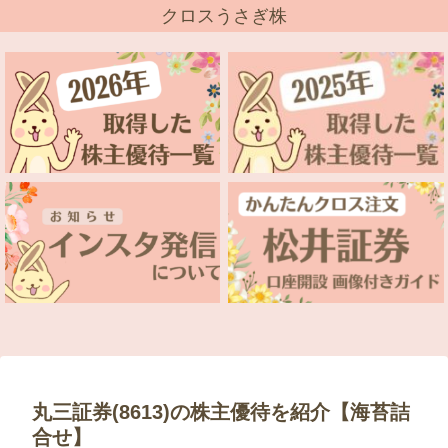
クロスうさぎ株
丸三証券(8613)の株主優待を紹介【海苔詰
合せ】