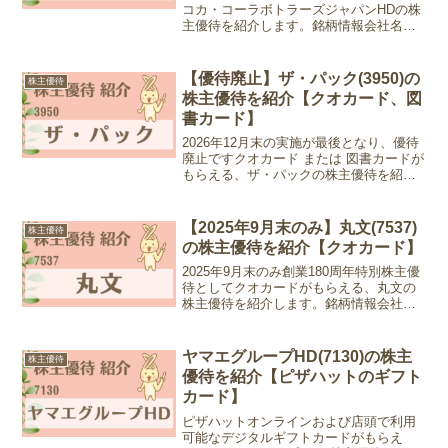
コカ・コーラボトラーズジャパンHDの株
主優待を紹介します。銘柄情報会社名：
コカ・コーラボトラーズジャパンHD株式
会社銘柄コード：2579業種：食料品株
価：2,735円 (2025年9月5日現在)優待...
【優待廃止】ザ・パック(3950)の
株主優待
株主優待を紹介【クオカード、図
書カード】
2026年12月末の実施が最後となり、優待
廃止ですクオカード または 図書カードが
もらえる、ザ・パックの株主優待を紹介
します。銘柄情報会社名：ザ・パック株
式会社銘柄コード：3950業種：パルプ・
紙株価：3,790円 (2024年9月5日現在...
【2025年9月末のみ】丸文(7537)
株主優待
の株主優待を紹介【クオカード】
2025年9月末のみ創業180周年特別株主優
待としてクオカードがもらえる、丸文の
株主優待を紹介します。銘柄情報会社
名： 丸文株式会社銘柄コード：7537業
種：卸売業株価：1,170円 (2025年12月16
日現在)優待情報権利確定月：202...
ヤマエグループHD(7130)の株主
株主優待
優待を紹介【ピザハットのギフト
カード】
ピザハットオンラインおよび店頭で利用
可能なデジタルギフトカードがもらえ