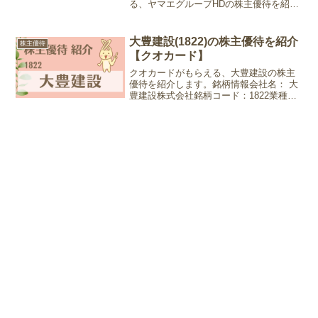
る、ヤマエグループHDの株主優待を紹介
します。銘柄情報会社名：ヤマエグルー
プHD株式会社銘柄コード：7130業種：卸
売業株価：2,654円 (2025年10月4日現在)
大豊建設(1822)の株主優待を紹介
株主優待
優...
【クオカード】
クオカードがもらえる、大豊建設の株主
優待を紹介します。銘柄情報会社名： 大
豊建設株式会社銘柄コード：1822業種：
建設業株価：762円 (2025年12月19日現
在)優待情報権利確定月：3月末日、9月末
日優待内容：クオカード1年未満1年以
上...