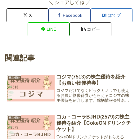
＼ シェアしてね ／
X
Facebook
はてブ
LINE
コピー
関連記事
コジマ(7513)の株主優待を紹介
株主優待
【お買い物優待券】
コジマだけでなくビックカメラでも使え
るお買い物優待券がもらえるコジマの株
主優待を紹介します。銘柄情報会社名：
株式会社コジマ銘柄コード：7513業種：
小売業株価：1,281円(2026年1月21日現
在)優待情報権利確定月：2月末日、8月末
コカ・コーラBJHD(2579)の株主
株主優待
日優...
優待を紹介【CokeONドリンクチ
ケット】
CokeONドリンクチケットがもらえる、